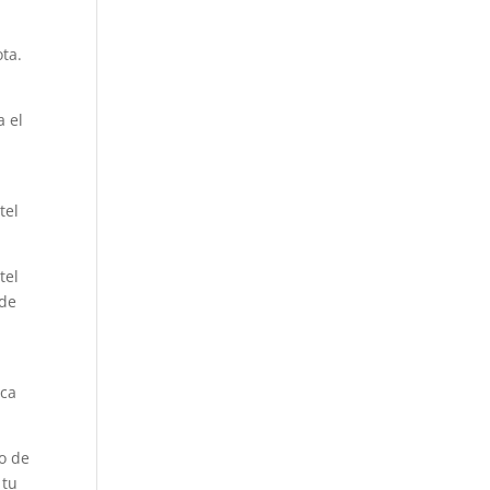
ta.
l
a el
tel
tel
 de
ica
o de
 tu