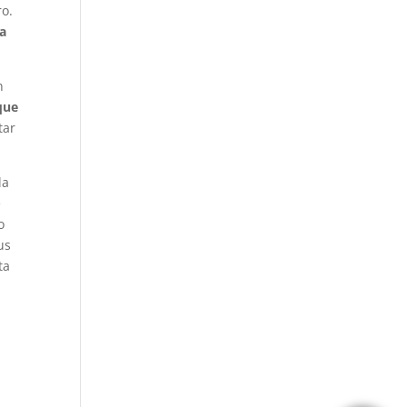
ro.
ta
n
que
tar
la
e
o
us
ta