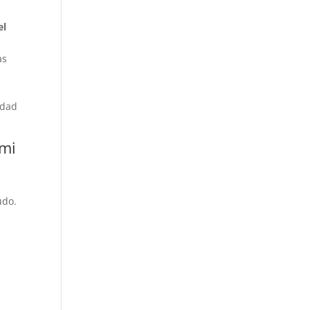
el
as
idad
 mi
udo.
s