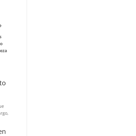
?
s
 o
ieza
to
ue
argo,
en