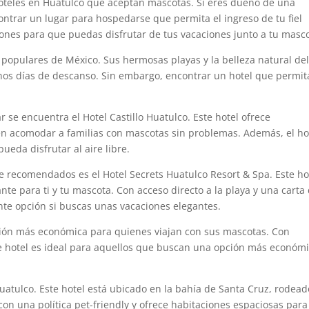
hoteles en Huatulco que aceptan mascotas. Si eres dueño de una
ontrar un lugar para hospedarse que permita el ingreso de tu fiel
nes para que puedas disfrutar de tus vacaciones junto a tu masco
 populares de México. Sus hermosas playas y la belleza natural de
nos días de descanso. Sin embargo, encontrar un hotel que permit
se encuentra el Hotel Castillo Huatulco. Este hotel ofrece
n acomodar a familias con mascotas sin problemas. Además, el ho
eda disfrutar al aire libre.
de recomendados es el Hotel Secrets Huatulco Resort & Spa. Este ho
ante para ti y tu mascota. Con acceso directo a la playa y una carta
lente opción si buscas unas vacaciones elegantes.
ión más económica para quienes viajan con sus mascotas. Con
te hotel es ideal para aquellos que buscan una opción más económ
uatulco. Este hotel está ubicado en la bahía de Santa Cruz, rodead
con una política pet-friendly y ofrece habitaciones espaciosas para