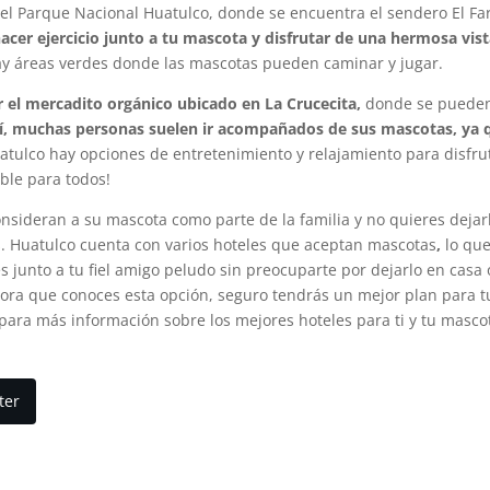
r el Parque Nacional Huatulco, donde se encuentra el sendero El Fa
acer ejercicio junto a tu mascota y disfrutar de una hermosa vis
y áreas verdes donde las mascotas pueden caminar y jugar.
r el mercadito orgánico ubicado en La Crucecita,
donde se puede
lí, muchas personas suelen ir acompañados de sus mascotas, ya 
tulco hay opciones de entretenimiento y relajamiento para disfru
able para todos!
onsideran a su mascota como parte de la familia y no quieres dejar
as. Huatulco cuenta con varios hoteles que aceptan mascotas
,
lo qu
s junto a tu fiel amigo peludo sin preocuparte por dejarlo en casa 
ora que conoces esta opción,
seguro tendrás un mejor plan para t
para más información sobre los mejores hoteles para ti y tu masco
ter