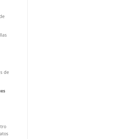
 de
llas
ás de
ues
tro
atos