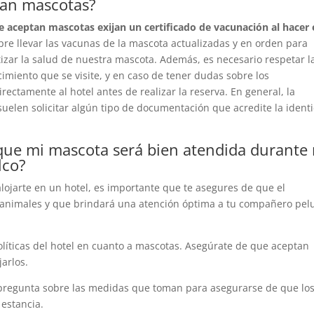
tan mascotas?
 aceptan mascotas exijan un certificado de vacunación al hacer 
e llevar las vacunas de la mascota actualizadas y en orden para
zar la salud de nuestra mascota. Además, es necesario respetar l
imiento que se visite, y en caso de tener dudas sobre los
ctamente al hotel antes de realizar la reserva. En general, la
uelen solicitar algún tipo de documentación que acredite la ident
ue mi mascota será bien atendida durante
lco?
alojarte en un hotel, es importante que te asegures de que el
a animales y que brindará una atención óptima a tu compañero pel
políticas del hotel en cuanto a mascotas. Asegúrate de que aceptan
jarlos.
 pregunta sobre las medidas que toman para asegurarse de que lo
estancia.