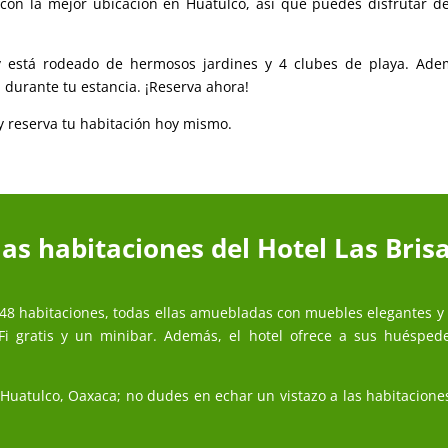
 con la mejor ubicación en Huatulco, así que puedes disfrutar de
r y está rodeado de hermosos jardines y 4 clubes de playa. Ad
 durante tu estancia. ¡Reserva ahora!
 y reserva tu habitación hoy mismo.
as habitaciones del Hotel Las Bris
e 48 habitaciones, todas ellas amuebladas con muebles elegantes 
-Fi gratis y un minibar. Además, el hotel ofrece a sus huésped
 Huatulco, Oaxaca; no dudes en echar un vistazo a las habitaciones