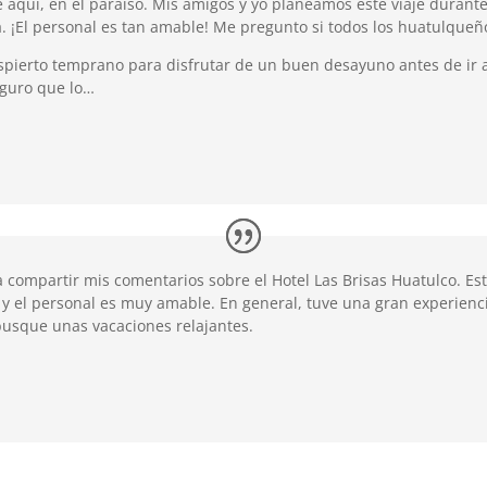
 aquí, en el paraíso. Mis amigos y yo planeamos este viaje duran
na. ¡El personal es tan amable! Me pregunto si todos los huatulque
pierto temprano para disfrutar de un buen desayuno antes de ir a l
eguro que lo…
ía compartir mis comentarios sobre el Hotel Las Brisas Huatulco. E
s y el personal es muy amable. En general, tuve una gran experien
busque unas vacaciones relajantes.