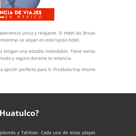
eriencia única y relajante. El Hotel las Brisas
mientras se alojan en este lujoso hotel.
 tengan una estadía inolvidable. Tiene varias
ómodo y seguro durante tu estancia.
 la opción perfecta para ti. Pruébalo hoy mismo
 Huatulco?
golunda y Tahitian. Cada una de estas playas