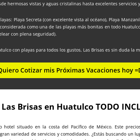
desde hermosas vistas y aguas cristalinas hasta excelentes servicios
layas: Playa Secreta (con excelente vista al océano), Playa Manzanill
(considerada como una de las playas más bonitas en todo Huatulco)
elear con plena seguridad).
tulco con playas para todos los gustos, Las Brisas es sin duda la m
Quiero Cotizar mis Próximas Vacaciones hoy =
 Las Brisas en Huatulco TODO IN
 hotel situado en la costa del Pacífico de México. Este precio
 gran variedad de servicios y comodidades.
¿Estás buscando un lu