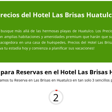
recios del Hotel Las Brisas Huatul
busque más allá de las hermosas playas de Huatulco. Los Precio
 con amplias habitaciones y amenidades premium que harán que su
acogedora en una casa de huéspedes, Precios del Hotel Las Brisa
a tu estadía hoy y comienza a planificar sus vacaciones!
para Reservas en el Hotel Las Brisas
zamos tu Reserva en Las Brisas en Huatulco en tan solo 3 sencillos
2