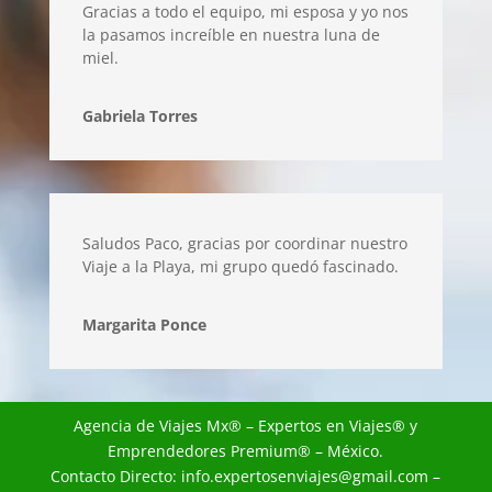
Gracias a todo el equipo, mi esposa y yo nos
la pasamos increíble en nuestra luna de
miel.
Gabriela Torres
Saludos Paco, gracias por coordinar nuestro
Viaje a la Playa, mi grupo quedó fascinado.
Margarita Ponce
Agencia de Viajes Mx
® – Expertos en Viajes® y
Emprendedores Premium® – México.
Contacto Directo:
info.expertosenviajes@gmail.com
–