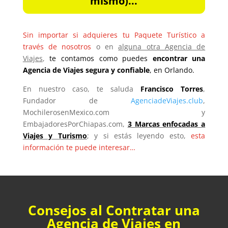
mismo)...
Sin importar si adquieres tu Paquete Turístico a
través de nosotros
o en
alguna otra Agencia de
Viajes
,
te contamos como puedes
encontrar una
Agencia de Viajes segura y confiable
, en Orlando.
En nuestro caso, te saluda
Francisco Torres
,
Fundador de
AgenciadeViajes.club
,
MochilerosenMexico.com y
EmbajadoresPorChiapas.com,
3 Marcas enfocadas a
Viajes y Turismo
; y si estás leyendo esto,
esta
información te puede interesar…
Consejos al Contratar una
Agencia de Viajes en