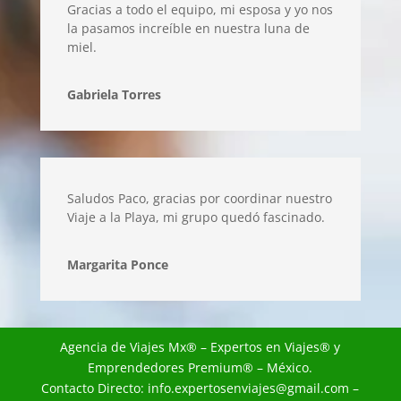
Gracias a todo el equipo, mi esposa y yo nos
la pasamos increíble en nuestra luna de
miel.
Gabriela Torres
Saludos Paco, gracias por coordinar nuestro
Viaje a la Playa, mi grupo quedó fascinado.
Margarita Ponce
Agencia de Viajes Mx
® – Expertos en Viajes® y
Emprendedores Premium® – México.
Contacto Directo:
info.expertosenviajes@gmail.com
–