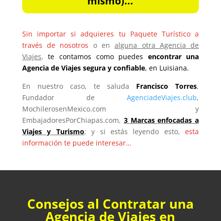
mismo)...
Sin importar si adquieres tu Paquete Turístico a
través de nosotros
o en
alguna otra Agencia de
Viajes
,
te contamos como puedes
encontrar una
Agencia de Viajes segura y confiable
, en Luisiana.
En nuestro caso, te saluda
Francisco Torres
,
Fundador de
AgenciadeViajes.club
,
MochilerosenMexico.com y
EmbajadoresPorChiapas.com,
3 Marcas enfocadas a
Viajes y Turismo
; y si estás leyendo esto,
esta
información te puede interesar…
Consejos al Contratar una
Agencia de Viajes en