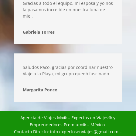
Gracias a todo el equipo, mi esposa y yo nos
la pasamos increíble en nuestra luna de
miel.
Gabriela Torres
Saludos Paco, gracias por coordinar nuestro
Viaje a la Playa, mi grupo quedó fascinado.
Margarita Ponce
Agencia de Viajes Mx
® – Expertos en Viajes® y
Emprendedores Premium® – México.
Contacto Directo:
info.expertosenviajes@gmail.com
–