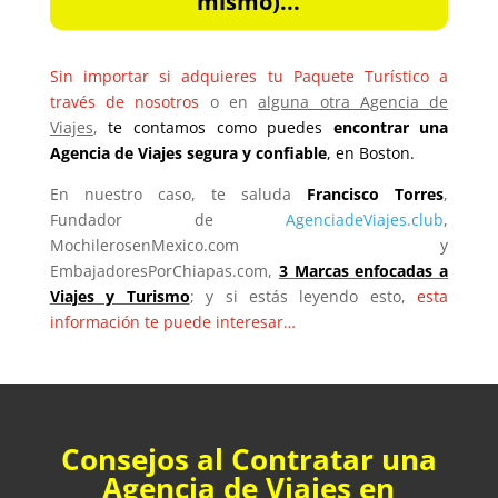
mismo)...
Sin importar si adquieres tu Paquete Turístico a
través de nosotros
o en
alguna otra Agencia de
Viajes
,
te contamos como puedes
encontrar una
Agencia de Viajes segura y confiable
, en Boston.
En nuestro caso, te saluda
Francisco Torres
,
Fundador de
AgenciadeViajes.club
,
MochilerosenMexico.com y
EmbajadoresPorChiapas.com,
3 Marcas enfocadas a
Viajes y Turismo
; y si estás leyendo esto,
esta
información te puede interesar…
Consejos al Contratar una
Agencia de Viajes en