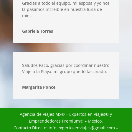
Gracias a todo el equipo, mi esposa y yo nos
la pasamos increíble en nuestra luna de
miel.
Gabriela Torres
Saludos Paco, gracias por coordinar nuestro
Viaje a la Playa, mi grupo quedó fascinado.
Margarita Ponce
Agencia de Viajes Mx
® – Expertos en Viajes® y
Emprendedores Premium® – México.
Contacto Directo:
info.expertosenviajes@gmail.com
–