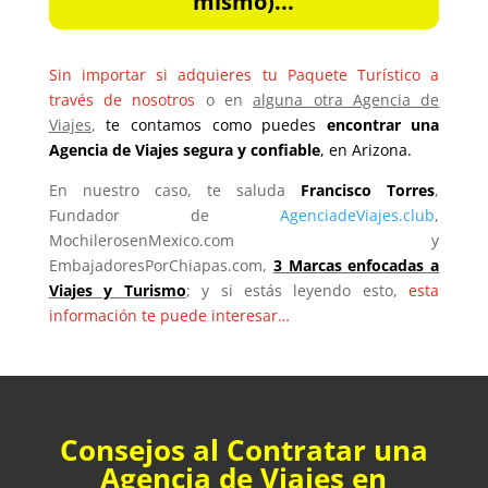
mismo)...
Sin importar si adquieres tu Paquete Turístico a
través de nosotros
o en
alguna otra Agencia de
Viajes
,
te contamos como puedes
encontrar una
Agencia de Viajes segura y confiable
, en Arizona.
En nuestro caso, te saluda
Francisco Torres
,
Fundador de
AgenciadeViajes.club
,
MochilerosenMexico.com y
EmbajadoresPorChiapas.com,
3 Marcas enfocadas a
Viajes y Turismo
; y si estás leyendo esto,
esta
información te puede interesar…
Consejos al Contratar una
Agencia de Viajes en