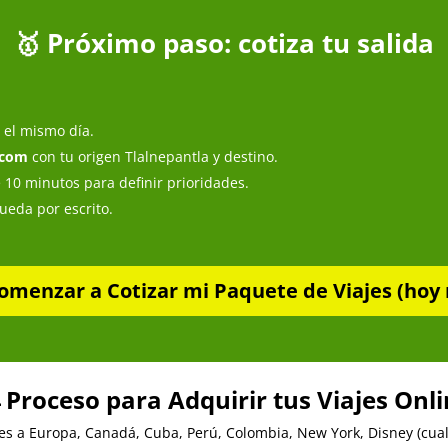
🥇 Próximo paso: cotiza tu salida
el mismo día.
.com
con tu origen Tlalnepantla y destino.
 10 minutos para definir prioridades.
queda por escrito.
omenzar a Cotizar mi Paquete de Viajes (hoy 
 Proceso para Adquirir tus Viajes Onl
es a Europa, Canadá, Cuba, Perú, Colombia, New York, Disney (cualq