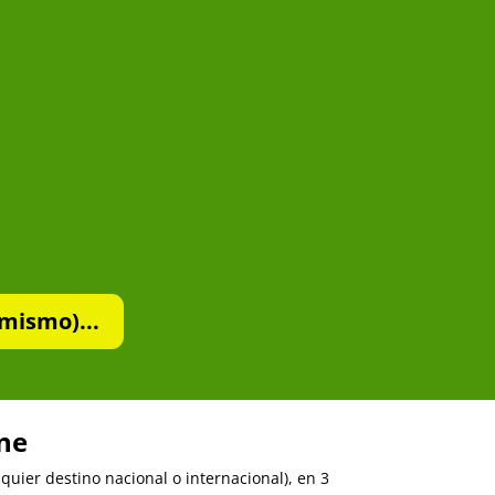
mismo)...
ine
uier destino nacional o internacional), en 3