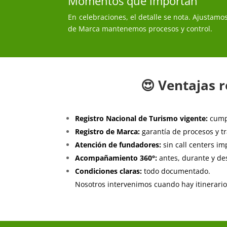
Momentos que importan
En celebraciones, el detalle se nota. Ajustamos
de Marca mantenemos procesos y control.
😍 Ventajas 
Registro Nacional de Turismo vigente:
cumpl
Registro de Marca:
garantía de procesos y tr
Atención de fundadores:
sin call centers im
Acompañamiento 360°:
antes, durante y des
Condiciones claras:
todo documentado.
Nosotros intervenimos cuando hay itinerario