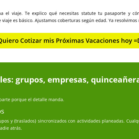
a el viaje. Te explico qué necesitas statute tu pasaporte y có
 viaje es básico. Ajustamos coberturas según edad. Ya resolvimos 
Quiero Cotizar mis Próximas Vacaciones hoy =
ales: grupos, empresas, quinceañera
aparte porque el detalle manda.
os
s y {traslados} sincronizados con actividades planeadas. Cualquie
adie atrás.