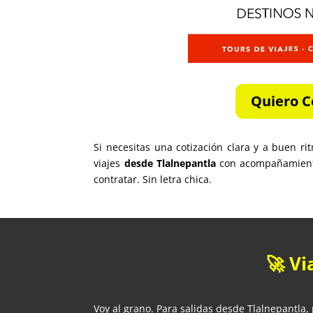
Quiero C
Si necesitas una cotización clara y a buen r
viajes
desde Tlalnepantla
con acompañamient
contratar. Sin letra chica.
🚀 Vi
Voy al grano. Para salidas desde Tlalnepantla,