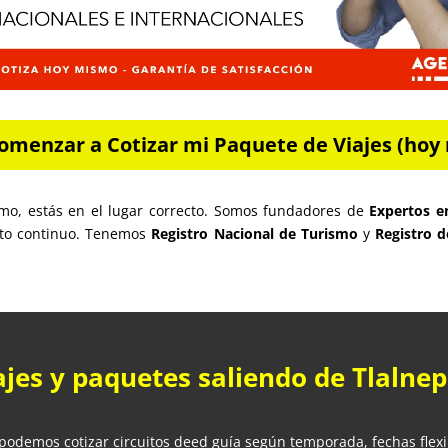
omenzar a Cotizar mi Paquete de Viajes (hoy 
itmo, estás en el lugar correcto. Somos fundadores de
Expertos e
o continuo. Tenemos
Registro Nacional de Turismo
y
Registro 
ajes y paquetes saliendo de Tlalne
 podemos cotizar circuitos deed guía según temporada, fechas flex