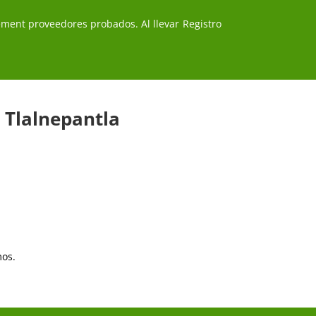
evement proveedores probados. Al llevar Registro
 Tlalnepantla
mos.