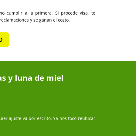
mo cumplir a la primera. Si procede visa, te
reclamaciones y se ganan el costo.
D
s y luna de miel
r ajuste va por escrito. Ya nos tocó reubicar