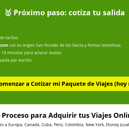
🥇 Próximo paso: cotiza tu salida
e tarifas.
.com
con tu origen San Nicolás de los Garza y fechas tentativas.
e 10 minutos para aclarar dudas.
queda por escrito.
omenzar a Cotizar mi Paquete de Viajes (hoy 
 Proceso para Adquirir tus Viajes Onl
es a Europa, Canadá, Cuba, Perú, Colombia, New York, Disney (cualq