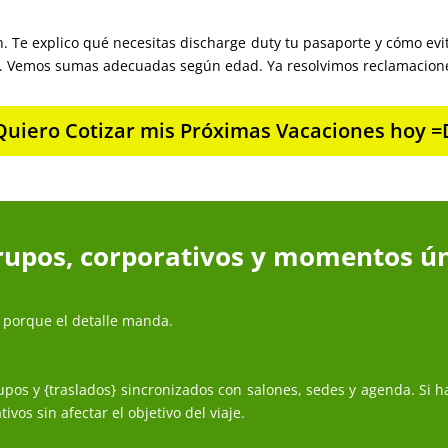
. Te explico qué necesitas discharge duty tu pasaporte y cómo evi
lujo. Vemos sumas adecuadas según edad. Ya resolvimos reclamacione
Quiero Cotizar mis Próximas Vacaciones hoy =
upos, corporativos y momentos ún
s porque el detalle manda.
os y {traslados} sincronizados con salones, sedes y agenda. Si 
vos sin afectar el objetivo del viaje.