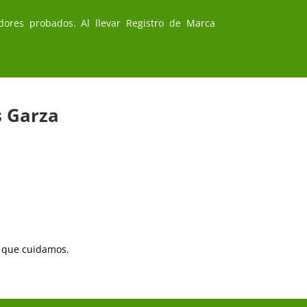
dores probados. Al llevar Registro de Marca
s Garza
a que cuidamos.