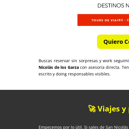
Quiero C
Buscas reservar sin sorpresas y work segui
Nicolás de los Garza
con asesoría directa. T
escrito y doing responsables visibles.
🚀 Viajes y
Empecemos por lo útil. Si sales de San Nicolás