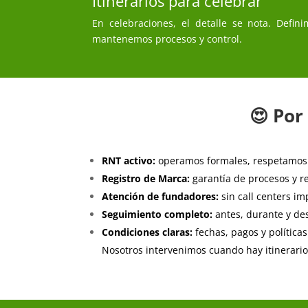
Itinerarios para celebrar
En celebraciones, el detalle se nota. Defi
mantenemos procesos y control.
😍 Por
RNT activo:
operamos formales, respetamos
Registro de Marca:
garantía de procesos y r
Atención de fundadores:
sin call centers im
Seguimiento completo:
antes, durante y des
Condiciones claras:
fechas, pagos y políticas
Nosotros intervenimos cuando hay itinerario