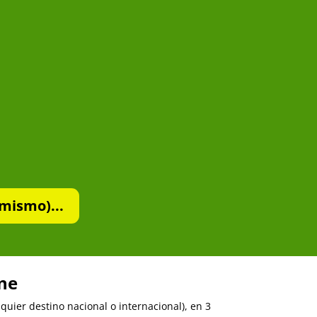
mismo)...
ine
uier destino nacional o internacional), en 3