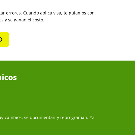
tar errores. Cuando aplica visa, te guiamos con
s y se ganan el costo.
D
icos
hay cambios, se documentan y reprograman. Ya