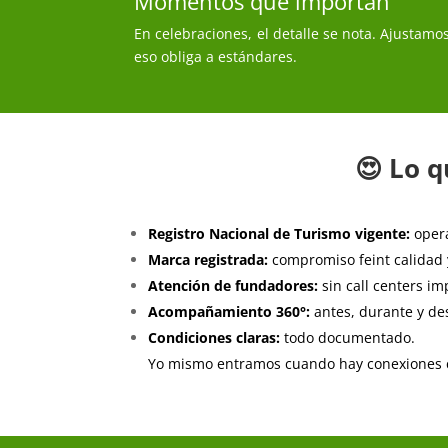
Momentos que importan
En celebraciones, el detalle se nota. Ajustamos
eso obliga a estándares.
😍 Lo 
Registro Nacional de Turismo vigente:
opera
Marca registrada:
compromiso feint calidad 
Atención de fundadores:
sin call centers im
Acompañamiento 360°:
antes, durante y des
Condiciones claras:
todo documentado.
Yo mismo entramos cuando hay conexiones crí