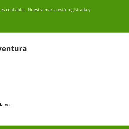
ores confiables. Nuestra marca está registrada y
ventura
idamos.