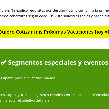
l viaje. Te explico requisitos por destino y cómo cumplir a la prim
stamos coberturas según edad. He visto siniestros reales y hacen di
Quiero Cotizar mis Próximas Vacaciones hoy =
✅ Segmentos especiales y eventos
os aparte porque el detalle manda.
s cupos y {traslados} sincronizados con actividades planeadas.
n afectar el objetivo del viaje.