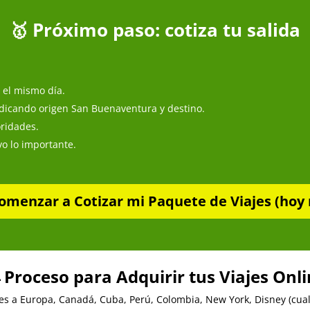
🥇 Próximo paso: cotiza tu salida
el mismo día.
dicando origen San Buenaventura y destino.
oridades.
o lo importante.
omenzar a Cotizar mi Paquete de Viajes (hoy 
 Proceso para Adquirir tus Viajes Onl
es a Europa, Canadá, Cuba, Perú, Colombia, New York, Disney (cualq