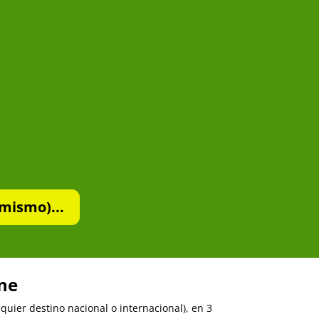
mismo)...
ine
uier destino nacional o internacional), en 3