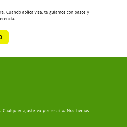
era. Cuando aplica visa, te guiamos con pasos y
ferencia.
D
 Cualquier ajuste va por escrito. Nos hemos