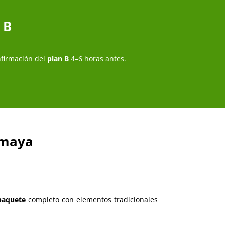
 B
nfirmación del
plan B
4–6 horas antes.
 maya
paquete
completo con elementos tradicionales