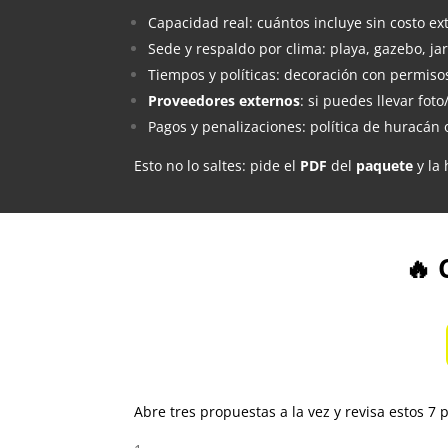
Capacidad real: cuántos incluye sin costo ex
Sede y respaldo por clima: playa, gazebo, jard
Tiempos y políticas: decoración con permiso
Proveedores externos
: si puedes llevar foto
Pagos y penalizaciones: política de huracán o
Esto no lo saltes: pide el
PDF
del
paquete
y la 
🔥 
Abre tres propuestas a la vez y revisa estos 7 