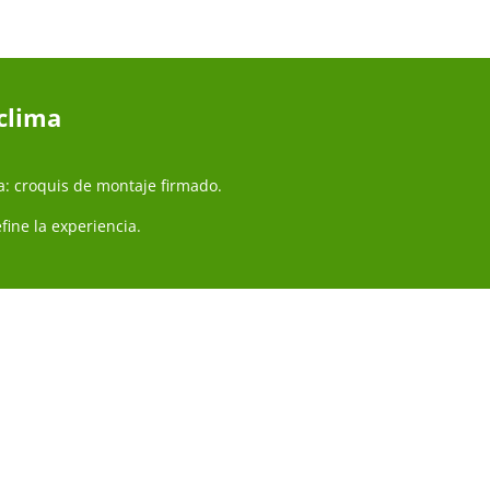
 clima
a: croquis de montaje firmado.
fine la experiencia.