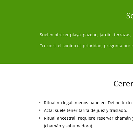
S
Suelen ofrecer playa, gazebo, jardín, terrazas
Truco: si el sonido es prioridad, pregunta por 
Cerem
Ritual no legal: menos papeleo. Define texto 
Acta: suele tener tarifa de juez y traslado.
Ritual ancestral: requiere reservar chamán
(chamán y sahumadora).