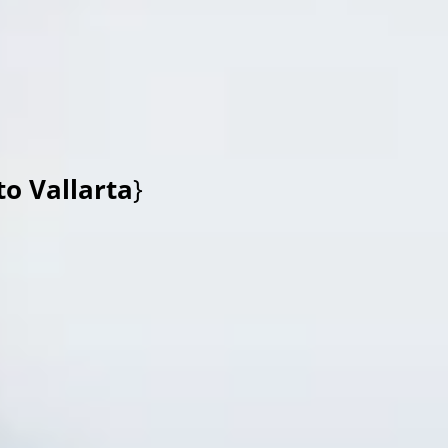
o Vallarta
}