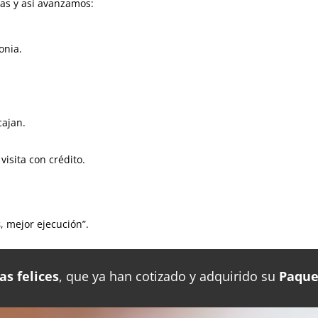
as y así avanzamos:
onia.
.
cajan.
visita con crédito.
s
, mejor ejecución”.
as felices
, que ya han cotizado y adquirido su
Paque