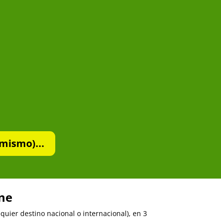
mismo)...
ine
uier destino nacional o internacional), en 3