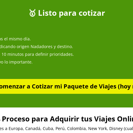
🥇 Listo para cotizar
s el mismo día.
dicando origen Nadadores y destino.
 10 minutos para definir prioridades.
o lo importante.
omenzar a Cotizar mi Paquete de Viajes (hoy 
 Proceso para Adquirir tus Viajes Onl
es a Europa, Canadá, Cuba, Perú, Colombia, New York, Disney (cualq