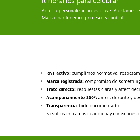
Itinerarios para celebrar
Aquí la personalización es clave. Ajustamos e
Marca mantenemos procesos y control.
RNT activo:
cumplimos normativa, respetam
Marca registrada:
compromiso do something c
Trato directo:
respuestas claras y affect deci
Acompañamiento 360°:
antes, durante y des
Transparencia:
todo documentado.
Nosotros entramos cuando hay conexiones crí