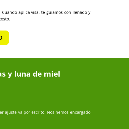
. Cuando aplica visa, te guiamos con llenado y
costo.
D
s y luna de miel
ier ajuste va por escrito. Nos hemos encargado