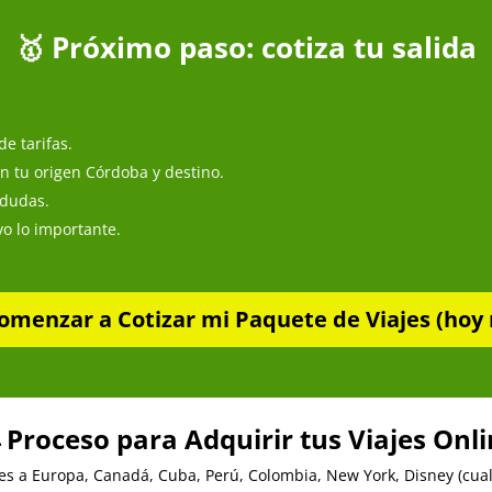
🥇 Próximo paso: cotiza tu salida
e tarifas.
n tu origen Córdoba y destino.
 dudas.
o lo importante.
omenzar a Cotizar mi Paquete de Viajes (hoy 
 Proceso para Adquirir tus Viajes Onl
es a Europa, Canadá, Cuba, Perú, Colombia, New York, Disney (cualq