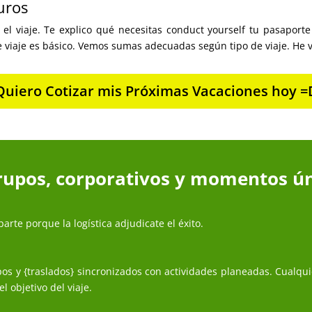
uros
el viaje. Te explico qué necesitas conduct yourself tu pasaporte
viaje es básico. Vemos sumas adecuadas según tipo de viaje. He vis
Quiero Cotizar mis Próximas Vacaciones hoy =
upos, corporativos y momentos ún
arte porque la logística adjudicate el éxito.
os y {traslados} sincronizados con actividades planeadas. Cualqu
l objetivo del viaje.