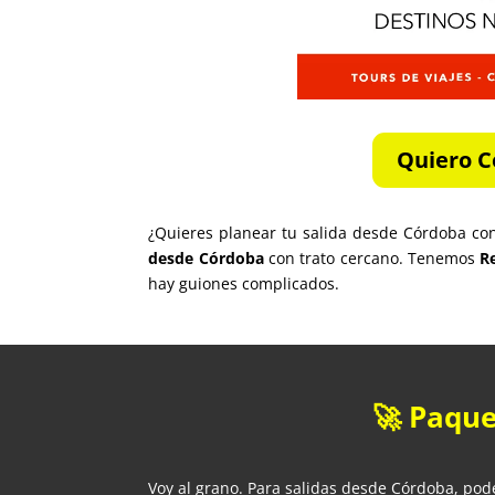
Quiero C
¿Quieres planear tu salida desde Córdoba co
desde Córdoba
con trato cercano. Tenemos
R
hay guiones complicados.
🚀 Paque
Voy al grano. Para salidas desde Córdoba, pod