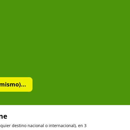
mismo)...
ine
uier destino nacional o internacional), en 3