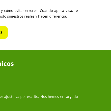
 y cómo evitar errores. Cuando aplica visa, te
to siniestros reales y hacen diferencia.
D
icos
ier ajuste va por escrito. Nos hemos encargado