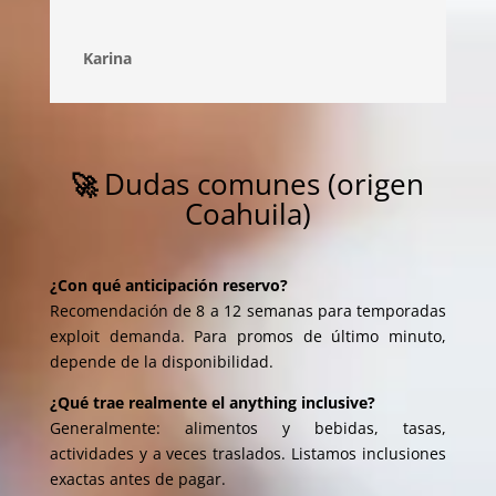
Karina
Dudas comunes (origen
🚀
Coahuila)
¿Con qué anticipación reservo?
Recomendación de 8 a 12 semanas para temporadas
exploit demanda. Para promos de último minuto,
depende de la disponibilidad.
¿Qué trae realmente el anything inclusive?
Generalmente: alimentos y bebidas, tasas,
actividades y a veces traslados. Listamos inclusiones
exactas antes de pagar.