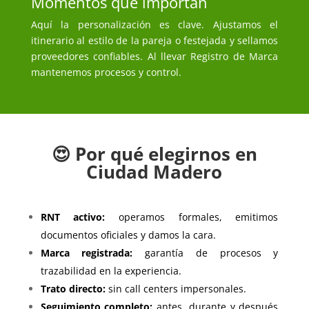
Momentos que importan
Aquí la personalización es clave. Ajustamos el
itinerario al estilo de la pareja o festejada y sellamos
proveedores confiables. Al llevar Registro de Marca
mantenemos procesos y control.
😍 Por qué elegirnos en
Ciudad Madero
RNT activo:
operamos formales, emitimos
documentos oficiales y damos la cara.
Marca registrada:
garantía de procesos y
trazabilidad en la experiencia.
Trato directo:
sin call centers impersonales.
Seguimiento completo:
antes, durante y después